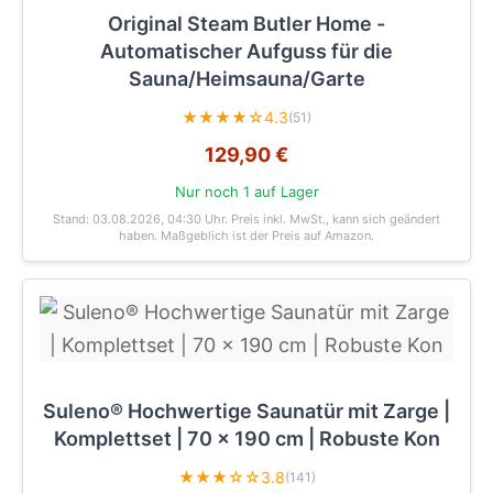
Original Steam Butler Home -
Automatischer Aufguss für die
Sauna/Heimsauna/Garte
★★★★☆
4.3
(51)
129,90 €
Nur noch 1 auf Lager
Stand: 03.08.2026, 04:30 Uhr
. Preis inkl. MwSt., kann sich geändert
haben. Maßgeblich ist der Preis auf Amazon.
Suleno® Hochwertige Saunatür mit Zarge |
Komplettset | 70 x 190 cm | Robuste Kon
★★★☆☆
3.8
(141)