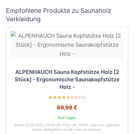
Empfohlene Produkte zu Saunaholz
Verkleidung
ALPENHAUCH Sauna Kopfstütze Holz [2
Stück] - Ergonomische Saunakopfstütze
Holz -
★★★★☆
4.6
(312)
69,99 €
Auf Lager
Stand: 03.08.2026, 04:30 Uhr
. Preis inkl. MwSt., kann sich geändert
haben. Maßgeblich ist der Preis auf Amazon.