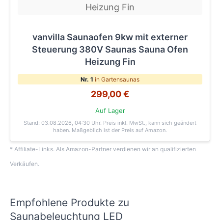
vanvilla Saunaofen 9kw mit externer
Steuerung 380V Saunas Sauna Ofen
Heizung Fin
Nr. 1
in Gartensaunas
299,00 €
Auf Lager
Stand: 03.08.2026, 04:30 Uhr
. Preis inkl. MwSt., kann sich geändert
haben. Maßgeblich ist der Preis auf Amazon.
* Affiliate-Links. Als Amazon-Partner verdienen wir an qualifizierten
Verkäufen.
Empfohlene Produkte zu
Saunabeleuchtung LED